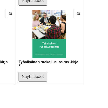
Näytä tiedot
kirja
Työaikainen ruokailusuositus -kirja
FI
Näytä tiedot