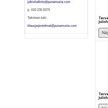
julkishallinto@punamusta.com
p. 010 230 8375
Tekninen tuki:
Terve
julis
tilausjarjestelmat@punamusta.com
Näy
Terve
julis