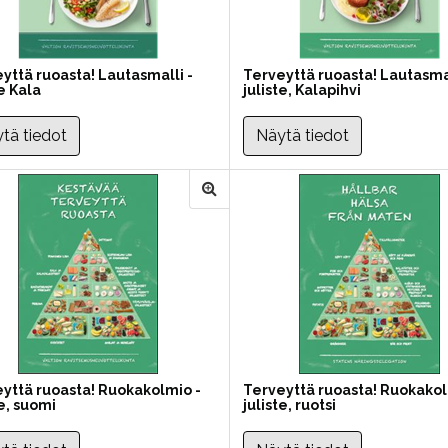
yttä ruoasta! Lautasmalli -
Terveyttä ruoasta! Lautasmal
te Kala
juliste, Kalapihvi
tä tiedot
Näytä tiedot
yttä ruoasta! Ruokakolmio -
Terveyttä ruoasta! Ruokakol
te, suomi
juliste, ruotsi