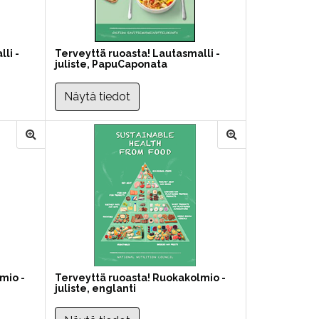
li -
Terveyttä ruoasta! Lautasmalli -
juliste, PapuCaponata
Näytä tiedot
mio -
Terveyttä ruoasta! Ruokakolmio -
juliste, englanti