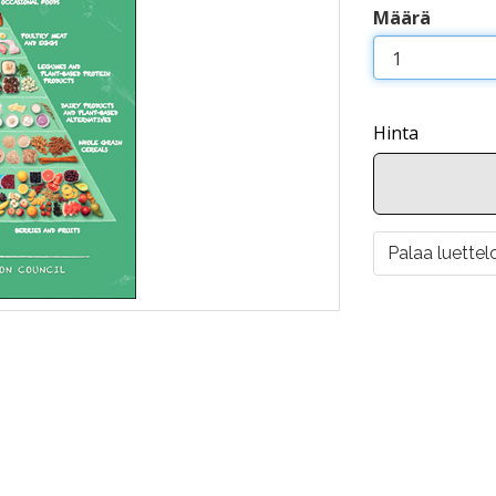
Määrä
Hinta
Palaa luettel