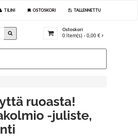
TILINI
OSTOSKORI
TALLENNETTU
Ostoskori
0
Item(s) -
0,00 €
yttä ruoasta!
kolmio -juliste,
nti