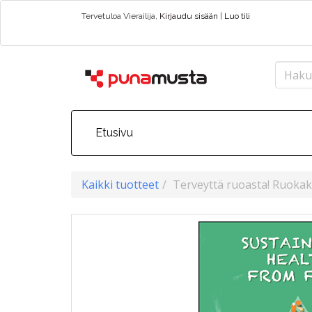
Tervetuloa
Vierailija
,
Kirjaudu sisään
|
Luo tili
Etusivu
Kaikki tuotteet
Terveyttä ruoasta! Ruokako