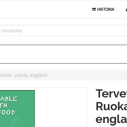
HISTORIA
lmio -juliste, englanti
Terve
Ruoka
engla